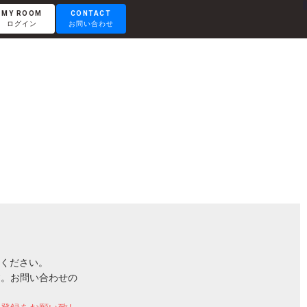
MY ROOM
CONTACT
ログイン
お問い合わせ
RENTAL LOUNGE
レンタルラウンジ
OTEMACHI
大手町
HISAYA ODORI
久屋大通
ください。
Nacasa & Partners
す。お問い合わせの