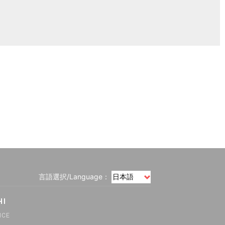
言語選択/Language：
HI
ICE