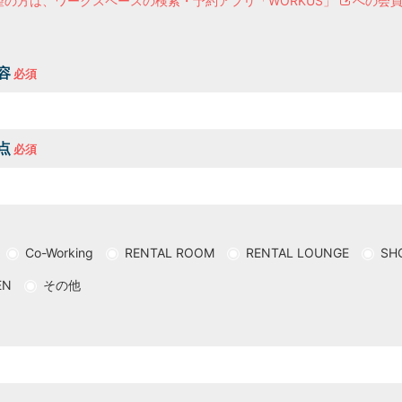
望の方は、
ワークスペースの検索・予約アプリ「WORKUS」
への会
H/Q
HARAJUKU QUEST
容
点
Co-Working
RENTAL ROOM
RENTAL LOUNGE
SH
EN
その他