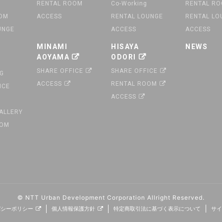
RENTAL ROOM
Co-Working
RENTAL R
OOM
ACCESS
RENTAL LOUNGE
RENTAL LO
UNGE
ACCESS
ACCESS
MINAMI
HISAYA
NEWS
AOYAMA
ODORI
SHARE OFFICE
SHARE OFFICE
G
ACCESS
RENTAL ROOM
ICE
ACCESS
GALLERY
OOM
© NTT Urban Development Corporation
Allright Reserved.
バシーポリシー
個人情報保護方針
特定商取引法に基づく表示について
サイ