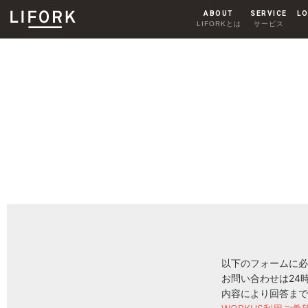
ABOUT
SERVICE
LO
LIFORKとは
サービス
SHARE OFFICE
シェアオフィス
AKIHABARA
秋葉原
HARAJUKU
原宿
以下のフォームに必
お問い合わせは24
内容により回答まで