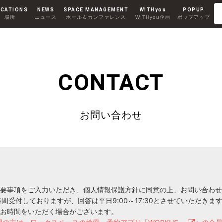
CATIONS
NEWS
SPACE MANAGEMENT
WITHyou
POPUP
場所
ニュース
ホール＆カンファレンス
WITHyou企画
ポップアップ
Co-Working
RENTAL ROOM
コワーキング
レンタルルーム
AKIHABARA II
CONTACT
秋葉原Ⅱ
お問い合わせ
MINAMI AOYAMA
南青山
要事項をご入力いただき、個人情報保護方針に同意の上、お問い合わせ
時間受付しておりますが、回答は平日9:00～17:30とさせていただきま
お時間をいただく場合がございます。