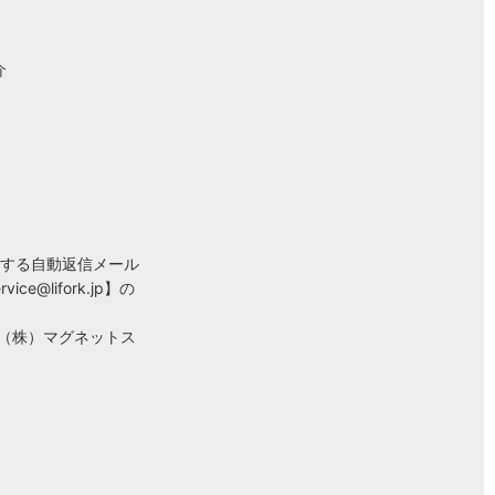
介
する自動返信メール
rvice@lifork.jp
】の
ある（株）マグネットス