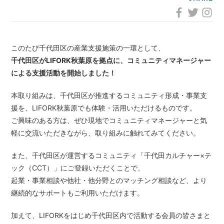
LOCATIONS
場所
AKIHABARA
このたび千代田区の産業支援施策の一環として、
秋葉原
千代田区がLIFORK秋葉原を拠点に、コミュニティマネージャー
による支援活動を開始しました！
AKIHABARA II
秋葉原Ⅱ
本取り組みは、千代田区が推進するコミュニティ形成・事業支
援を、LIFORK秋葉原でも体験・活用いただけるものです。
OTEMACHI
大手町
ご興味のある方は、ぜひ現地でコミュニティマネージャーと気
軽に交流いただきながら、取り組みに触れてみてください。
HARAJUKU
原宿
また、千代田区が運営するコミュニティ「千代田カルチャー×テ
ック（CCT）」にご登録いただくことで、
起業・事業相談や他社・他分野とのマッチング相談など、より
MINAMI AOYAMA
南青山
継続的なサポートもご利用いただけます。
HISAYA ODORI
加えて、LIFORKをはじめ千代田区内で活動する会員の皆さまと
久屋大通
Nacasa & Partners