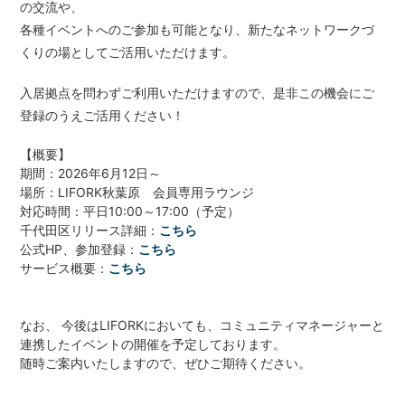
の交流や、
各種イベントへのご参加も可能となり、新たなネットワークづ
H/Q
くりの場としてご活用いただけます。
HARAJUKU QUEST
入居拠点を問わずご利用いただけますので、是非この機会にご
NEWS
登録のうえご活用ください！
ニュース
【概要】
SPACE MANAGEMENT
期間：2026年6月12日～
ホール＆カンファレンス
場所：LIFORK秋葉原 会員専用ラウンジ
対応時間：平日10:00～17:00（予定）
千代田区リリース詳細：
こちら
WITHyou
WITHyou企画
公式HP、参加登録：
こちら
サービス概要：
こちら
POPUP
ポップアップ
なお、
今後はLIFORKにおいても、コミュニティマネージャーと
連携したイベントの開催を予定しております。
随時ご案内いたしますので、ぜひご期待ください。