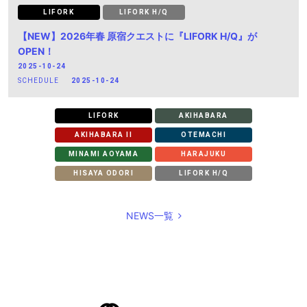
LIFORK
LIFORK H/Q
【NEW】2026年春 原宿クエストに『LIFORK H/Q』が
OPEN！
2025-10-24
SCHEDULE
2025-10-24
LIFORK
AKIHABARA
AKIHABARA II
OTEMACHI
MINAMI AOYAMA
HARAJUKU
HISAYA ODORI
LIFORK H/Q
NEWS一覧