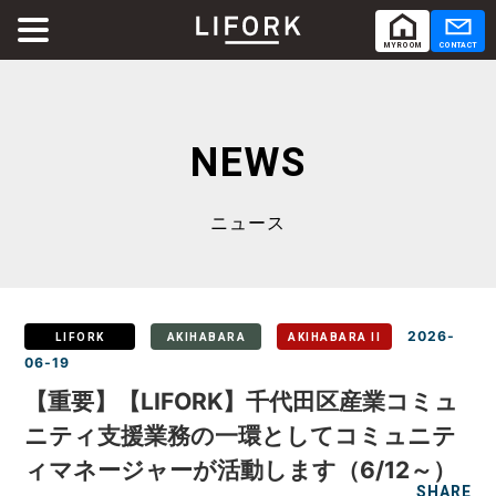
MY ROOM
CONTACT
ABOUT
LIFORKとは
NEWS
SERVICE
サービス
ニュース
SHARE OFFICE
シェアオフィス
Co-Working
コワーキング
2026-
LIFORK
AKIHABARA
AKIHABARA II
06-19
RENTAL ROOM
【重要】【LIFORK】千代田区産業コミュ
レンタルルーム
ニティ支援業務の一環としてコミュニテ
ィマネージャーが活動します（6/12～）
RENTAL LOUNGE
レンタルラウンジ
SHARE