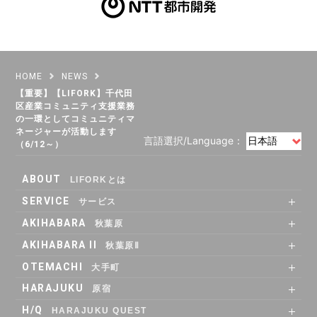
HOME
NEWS
【重要】【LIFORK】千代田
区産業コミュニティ支援業務
の一環としてコミュニティマ
ネージャーが活動します
言語選択/Language：
（6/12～）
ABOUT
LIFORKとは
SERVICE
サービス
SHARE OFFICE
Co-Working
RENTAL ROOM
RENTAL LOUNGE
AKIHABARA
秋葉原
SHARE OFFICE
RENTAL ROOM
ACCESS
AKIHABARA II
秋葉原Ⅱ
SHARE OFFICE
Co-Working
RENTAL LOUNGE
ACCESS
OTEMACHI
大手町
SHARE OFFICE
RENTAL ROOM
RENTAL LOUNGE
ACCESS
HARAJUKU
原宿
RENTAL LOUNGE
ACCESS
H/Q
HARAJUKU QUEST