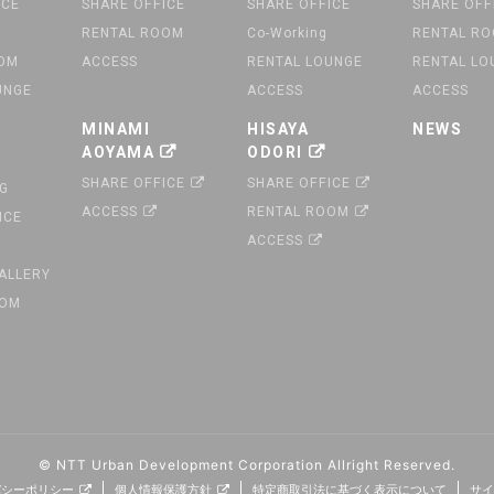
ICE
SHARE OFFICE
SHARE OFFICE
SHARE OFF
RENTAL ROOM
Co-Working
RENTAL R
OOM
ACCESS
RENTAL LOUNGE
RENTAL LO
UNGE
ACCESS
ACCESS
MINAMI
HISAYA
NEWS
AOYAMA
ODORI
SHARE OFFICE
SHARE OFFICE
G
ACCESS
RENTAL ROOM
ICE
ACCESS
GALLERY
OOM
© NTT Urban Development Corporation
Allright Reserved.
バシーポリシー
個人情報保護方針
特定商取引法に基づく表示について
サイ