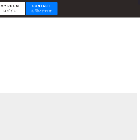
MY ROOM
CONTACT
ログイン
お問い合わせ
RENTAL LOUNGE
レンタルラウンジ
OTEMACHI
大手町
HISAYA ODORI
久屋大通
Nacasa & Partners