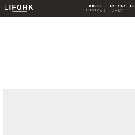
ABOUT
SERVICE
LO
LIFORKとは
サービス
SHARE OFFICE
シェアオフィス
AKIHABARA
秋葉原
HARAJUKU
原宿