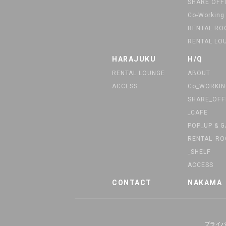
SHARE OFF
Co-Working
RENTAL R
RENTAL LO
HARAJUKU
H/Q
RENTAL LOUNGE
ABOUT
ACCESS
Co_WORKIN
SHARE_OFF
_CAFE
POP_UP & 
RENTAL_R
_SHELF
ACCESS
CONTACT
NAKAMA
プライ