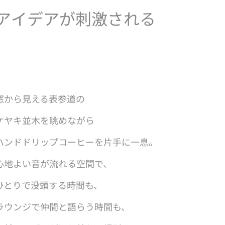
ア
イ
デ
ア
が
刺
激
さ
れ
る
窓から見える表参道の
ケヤキ並木を眺めながら
ハンドドリップコーヒーを片手に一息。
心地よい音が流れる空間で、
ひとりで没頭する時間も、
ラウンジで仲間と語らう時間も、