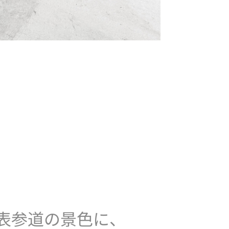
表
参
道
の
景
色
に
、