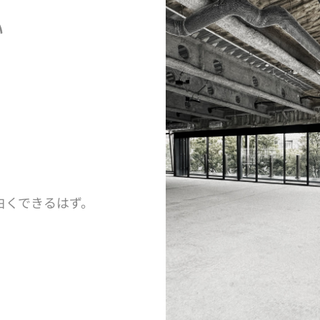
い
H/Q
HARAJUKU QUEST
、
。
白くできるはず。