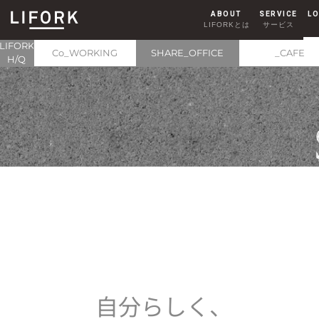
ABOUT
SERVICE
LO
LIFORKとは
サービス
SHARE OFFICE
LIFORK
シェアオフィス
Co_WORKING
SHARE_OFFICE
_CAFE
H/Q
AKIHABARA
秋葉原
HARAJUKU
原宿
自
分
ら
し
く
、