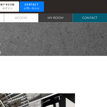
MY ROOM
CONTACT
ログイン
お問い合わせ
RENTAL LOUNGE
レンタルラウンジ
ACCESS
MY ROOM
CONTACT
OTEMACHI
大手町
E
HISAYA ODORI
久屋大通
Nacasa & Partners