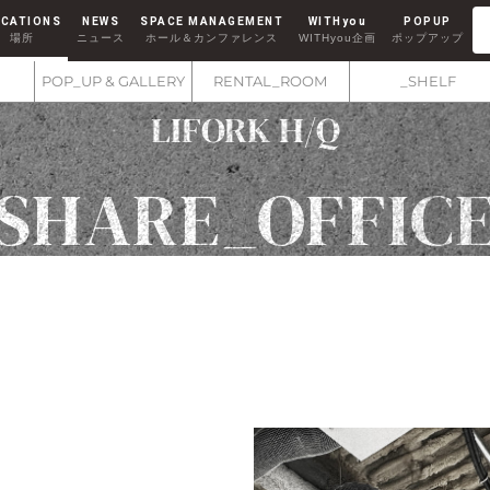
CATIONS
NEWS
SPACE MANAGEMENT
WITHyou
POPUP
場所
ニュース
ホール＆カンファレンス
WITHyou企画
ポップアップ
Co-Working
RENTAL ROOM
コワーキング
レンタルルーム
POP_UP & GALLERY
RENTAL_ROOM
_SHELF
LIFORK H/Q
AKIHABARA II
秋葉原Ⅱ
SHARE_OFFIC
MINAMI AOYAMA
南青山