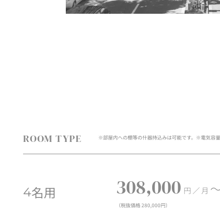
ROOM TYPE
※部屋内への棚等の什器持込みは可能です。
※電気容
308,000
名用
4
円 ／ 月
（税抜価格 280,000円）