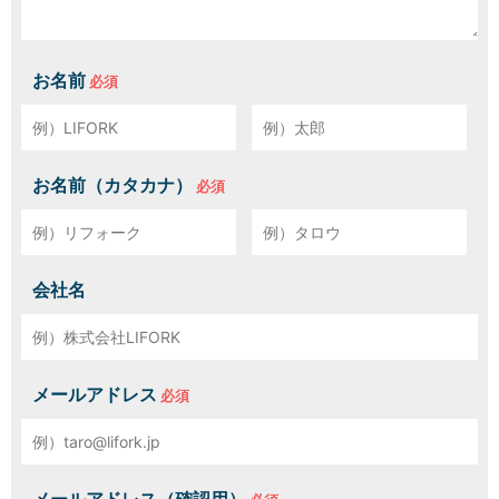
H/Q
HARAJUKU QUEST
お名前
NEWS
ニュース
お名前（カタカナ）
SPACE MANAGEMENT
ホール＆カンファレンス
WITHyou
会社名
WITHyou企画
POPUP
ポップアップ
メールアドレス