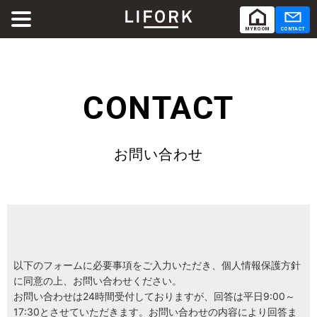
MY ROOM
CONTACT
ABOUT
LIFORKとは
CONTACT
SERVICE
サービス
お問い合わせ
SHARE OFFICE
シェアオフィス
Co-Working
コワーキング
RENTAL ROOM
レンタルルーム
以下のフォームに必要事項をご入力いただき、個人情報保護方針
に同意の上、お問い合わせください。
お問い合わせは24時間受付しておりますが、回答は平日9:00～
RENTAL LOUNGE
レンタルラウンジ
17:30とさせていただきます。お問い合わせの内容により回答ま