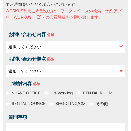
でお時間をいただく場合がございます。
WORKUS利用ご希望の方は、
ワークスペースの検索・予約アプ
LOCATIONS
場所
リ「WORKUS」
への会員登録をお願い致します。
AKIHABARA
秋葉原
お問い合わせ内容
AKIHABARA II
秋葉原Ⅱ
お問い合わせ拠点
OTEMACHI
大手町
ご検討内容
HARAJUKU
原宿
SHARE OFFICE
Co-Working
RENTAL ROOM
RENTAL LOUNGE
SHOOTING/CM
その他
MINAMI AOYAMA
南青山
質問事項
HISAYA ODORI
久屋大通
Nacasa & Partners