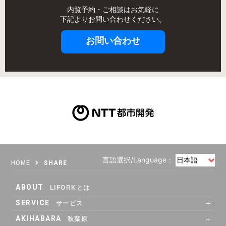
内覧予約・ご相談はお気軽に
下記よりお問い合わせください。
お問い合わせ
言語選択/Language：
HOME
SHARE
ABOUT
LIFORKとは
SERVICE
サービス
SHARE OFFICE
Co-Working
RENTAL ROOM
RENTAL LOUNGE
AKIHABARA
秋葉原