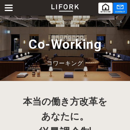
MY ROOM
CONTACT
ABOUT
LIFORKとは
Co-Working
SERVICE
サービス
コワーキング
SHARE OFFICE
シェアオフィス
Co-Working
コワーキング
本当の働き方改革を
RENTAL ROOM
レンタルルーム
あなたに。
RENTAL LOUNGE
レンタルラウンジ