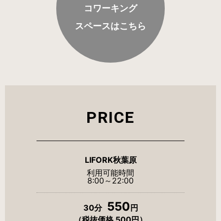
コワーキング
スペースはこちら
H/Q
HARAJUKU QUEST
NEWS
ニュース
SPACE MANAGEMENT
ホール＆カンファレンス
PRICE
WITHyou
WITHyou企画
LIFORK秋葉原
POPUP
ポップアップ
利用可能時間
8:00～22:00
550
30分
円
（税抜価格 500円）