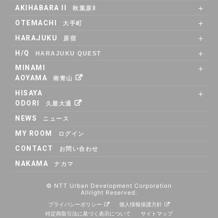
SHARE OFFICE
RENTAL ROOM
ACCESS
AKIHABARA II
秋葉原Ⅱ
SHARE OFFICE
Co-Working
RENTAL LOUNGE
ACCESS
OTEMACHI
大手町
SHARE OFFICE
RENTAL ROOM
RENTAL LOUNGE
ACCESS
HARAJUKU
原宿
RENTAL LOUNGE
ACCESS
H/Q
HARAJUKU QUEST
ABOUT
Co_WORKING
SHARE_OFFICE
_CAFE
POP_UP & GALLERY
RENTAL_ROOM
_SHELF
ACCESS
MINAMI
AOYAMA
南青山
SHARE OFFICE
ACCESS
HISAYA
ODORI
久屋大通
SHARE OFFICE
RENTAL ROOM
ACCESS
NEWS
ニュース
MY ROOM
ログイン
CONTACT
お問い合わせ
NAKAMA
ナカマ
© NTT Urban Development Corporation
Allright Reserved.
プライバシーポリシー
個人情報保護方針
特定商取引法に基づく表示について
サイトマップ