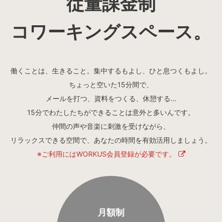
従量課金制
LOCATIONS
場所
コワーキングスペース。
AKIHABARA
秋葉原
働くことは、生きること。集中するもよし、ひと息つくもよし。
AKIHABARA II
秋葉原Ⅱ
ちょっと空いた15分間で、
メールを打つ、資料をつくる、休憩する…
15分でわたしたちができることは意外と多いんです。
OTEMACHI
大手町
仲間の声や音楽に刺激を受けながら、
リラックスできる空間で、あなたの時間を有効活用しましょう。
HARAJUKU
原宿
※ご利用にはWORKUS会員登録が必要です。
MINAMI AOYAMA
南青山
月額制
HISAYA ODORI
久屋大通
Nacasa & Partners