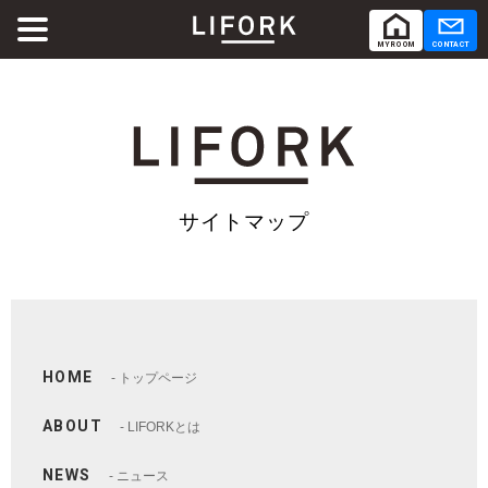
MY ROOM
CONTACT
ABOUT
LIFORKとは
SERVICE
サービス
サイトマップ
SHARE OFFICE
シェアオフィス
Co-Working
コワーキング
HOME
トップページ
RENTAL ROOM
レンタルルーム
ABOUT
LIFORKとは
RENTAL LOUNGE
レンタルラウンジ
NEWS
ニュース