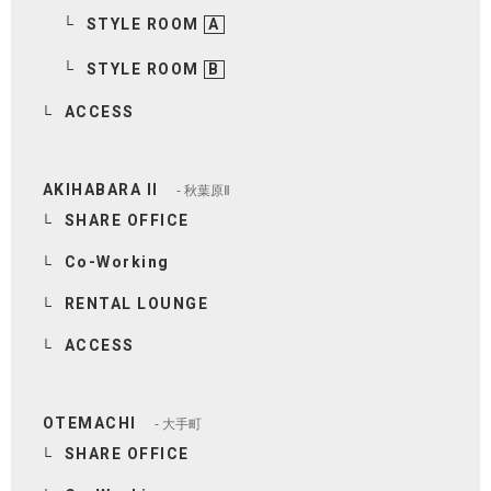
STYLE ROOM
A
H/Q
STYLE ROOM
B
HARAJUKU QUEST
ACCESS
NEWS
ニュース
AKIHABARA II
秋葉原Ⅱ
SPACE MANAGEMENT
ホール＆カンファレンス
SHARE OFFICE
Co-Working
WITHyou
WITHyou企画
RENTAL LOUNGE
ACCESS
POPUP
ポップアップ
OTEMACHI
大手町
SHARE OFFICE