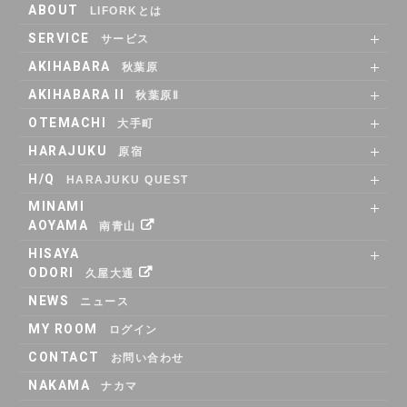
ABOUT
LIFORKとは
SERVICE
サービス
SHARE OFFICE
Co-Working
RENTAL ROOM
RENTAL LOUNGE
AKIHABARA
秋葉原
SHARE OFFICE
RENTAL ROOM
ACCESS
AKIHABARA II
秋葉原Ⅱ
SHARE OFFICE
Co-Working
RENTAL LOUNGE
ACCESS
OTEMACHI
大手町
SHARE OFFICE
RENTAL ROOM
RENTAL LOUNGE
ACCESS
HARAJUKU
原宿
RENTAL LOUNGE
ACCESS
H/Q
HARAJUKU QUEST
ABOUT
Co_WORKING
SHARE_OFFICE
_CAFE
POP_UP & GALLERY
RENTAL_ROOM
_SHELF
ACCESS
MINAMI
AOYAMA
南青山
SHARE OFFICE
ACCESS
HISAYA
ODORI
久屋大通
SHARE OFFICE
RENTAL ROOM
ACCESS
NEWS
ニュース
MY ROOM
ログイン
CONTACT
お問い合わせ
NAKAMA
ナカマ