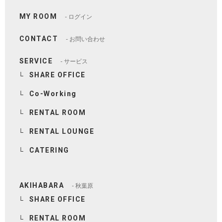
MY ROOM
ログイン
LOCATIONS
場所
CONTACT
お問い合わせ
AKIHABARA
秋葉原
SERVICE
サービス
SHARE OFFICE
AKIHABARA II
秋葉原Ⅱ
Co-Working
RENTAL ROOM
OTEMACHI
大手町
RENTAL LOUNGE
HARAJUKU
原宿
CATERING
MINAMI AOYAMA
南青山
AKIHABARA
秋葉原
SHARE OFFICE
HISAYA ODORI
久屋大通
RENTAL ROOM
Nacasa & Partners