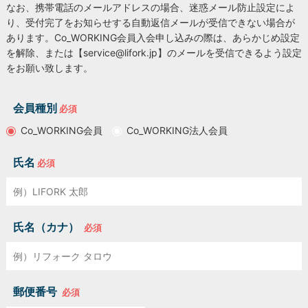
なお、携帯電話のメールアドレスの場合、迷惑メール防止設定によ
り、受付完了をお知らせする自動返信メールが受信できない場合が
LOCATIONS
場所
あります。Co_WORKING会員入会申し込みの際は、あらかじめ設定
を解除、または【service@lifork.jp】のメールを受信できるよう設定
AKIHABARA
をお願い致します。
秋葉原
会員種別
必須
AKIHABARA II
秋葉原Ⅱ
Co_WORKING会員
Co_WORKING法人会員
OTEMACHI
大手町
氏名
必須
HARAJUKU
原宿
氏名（カナ）
必須
MINAMI AOYAMA
南青山
郵便番号
必須
HISAYA ODORI
久屋大通
Nacasa & Partners