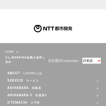
HOME
Co_WORKING会員入会申し
言語選択/Language：
込み
ABOUT
LIFORKとは
SERVICE
サービス
SHARE OFFICE
Co-Working
RENTAL ROOM
RENTAL LOUNGE
AKIHABARA
秋葉原
SHARE OFFICE
RENTAL ROOM
ACCESS
AKIHABARA II
秋葉原Ⅱ
SHARE OFFICE
Co-Working
RENTAL LOUNGE
ACCESS
OTEMACHI
大手町