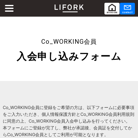
MY ROOM
CONTACT
ABOUT
LIFORKとは
Co_WORKING会員
SERVICE
入会申し込みフォーム
サービス
SHARE OFFICE
シェアオフィス
Co-Working
コワーキング
Co_WORKING会員に登録をご希望の方は、以下フォームに必要事項
RENTAL ROOM
レンタルルーム
をご入力いただき、個人情報保護方針とCo_WORKING会員利用規則
に同意の上、Co_WORKING会員入会申し込みを行ってください。
本フォームにご登録が完了し、弊社が承認後、会員証を交付してか
RENTAL LOUNGE
レンタルラウンジ
らCo_WORKING会員としてご利用が可能となります。