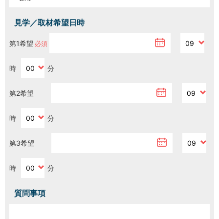
見学／取材希望日時
H/Q
HARAJUKU QUEST
第1希望
NEWS
ニュース
時
分
第2希望
SPACE MANAGEMENT
ホール＆カンファレンス
時
分
WITHyou
WITHyou企画
第3希望
POPUP
ポップアップ
時
分
質問事項