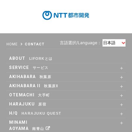
言語選択/Language：
HOME
CONTACT
ABOUT
LIFORKとは
SERVICE
サービス
SHARE OFFICE
Co-Working
RENTAL ROOM
RENTAL LOUNGE
AKIHABARA
秋葉原
SHARE OFFICE
RENTAL ROOM
ACCESS
AKIHABARA II
秋葉原Ⅱ
SHARE OFFICE
Co-Working
RENTAL LOUNGE
ACCESS
OTEMACHI
大手町
SHARE OFFICE
RENTAL ROOM
RENTAL LOUNGE
ACCESS
HARAJUKU
原宿
RENTAL LOUNGE
ACCESS
H/Q
HARAJUKU QUEST
ABOUT
Co_WORKING
SHARE_OFFICE
_CAFE
POP_UP & GALLERY
RENTAL_ROOM
_SHELF
ACCESS
MINAMI
AOYAMA
南青山