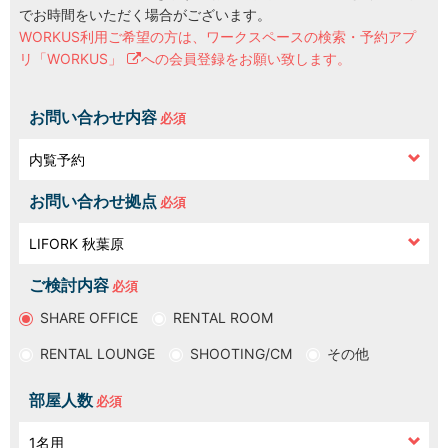
でお時間をいただく場合がございます。
WORKUS利用ご希望の方は、
ワークスペースの検索・予約アプ
LOCATIONS
場所
リ「WORKUS」
への会員登録をお願い致します。
AKIHABARA
秋葉原
お問い合わせ内容
AKIHABARA II
秋葉原Ⅱ
お問い合わせ拠点
OTEMACHI
大手町
ご検討内容
HARAJUKU
原宿
SHARE OFFICE
RENTAL ROOM
RENTAL LOUNGE
SHOOTING/CM
その他
MINAMI AOYAMA
南青山
部屋人数
HISAYA ODORI
久屋大通
Nacasa & Partners