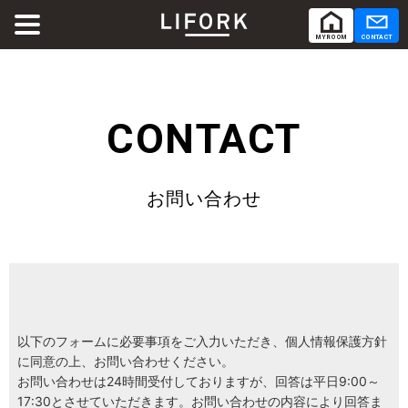
MY ROOM
CONTACT
ABOUT
LIFORKとは
CONTACT
SERVICE
サービス
お問い合わせ
SHARE OFFICE
シェアオフィス
Co-Working
コワーキング
RENTAL ROOM
レンタルルーム
以下のフォームに必要事項をご入力いただき、個人情報保護方針
に同意の上、お問い合わせください。
お問い合わせは24時間受付しておりますが、回答は平日9:00～
RENTAL LOUNGE
レンタルラウンジ
17:30とさせていただきます。お問い合わせの内容により回答ま