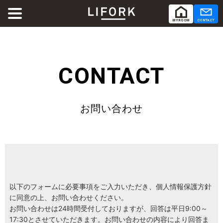
MY ROOM
CONTACT
ABOUT
LIFORKとは
CONTACT
SERVICE
サービス
お問い合わせ
SHARE OFFICE
シェアオフィス
Co-Working
コワーキング
RENTAL ROOM
レンタルルーム
以下のフォームに必要事項をご入力いただき、個人情報保護方針
に同意の上、お問い合わせください。
お問い合わせは24時間受付しておりますが、回答は平日9:00～
RENTAL LOUNGE
レンタルラウンジ
17:30とさせていただきます。お問い合わせの内容により回答ま