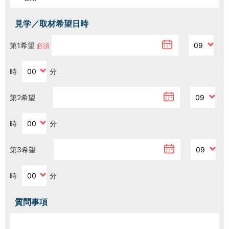
見学／取材希望日時
H/Q
HARAJUKU QUEST
第1希望
NEWS
ニュース
時
分
第2希望
SPACE MANAGEMENT
ホール＆カンファレンス
時
分
WITHyou
WITHyou企画
第3希望
POPUP
ポップアップ
時
分
質問事項