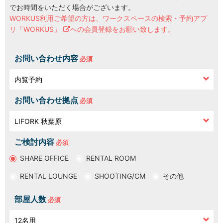
でお時間をいただく場合がございます。
WORKUS利用ご希望の方は、
ワークスペースの検索・予約アプ
LOCATIONS
場所
リ「WORKUS」
への会員登録をお願い致します。
AKIHABARA
秋葉原
お問い合わせ内容
AKIHABARA II
秋葉原Ⅱ
お問い合わせ拠点
OTEMACHI
大手町
ご検討内容
HARAJUKU
原宿
SHARE OFFICE
RENTAL ROOM
RENTAL LOUNGE
SHOOTING/CM
その他
MINAMI AOYAMA
南青山
部屋人数
HISAYA ODORI
久屋大通
Nacasa & Partners