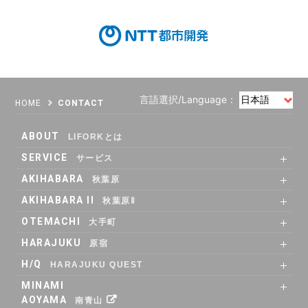
言語選択/Language：
HOME
CONTACT
ABOUT
LIFORKとは
SERVICE
サービス
SHARE OFFICE
Co-Working
RENTAL ROOM
RENTAL LOUNGE
AKIHABARA
秋葉原
SHARE OFFICE
RENTAL ROOM
ACCESS
AKIHABARA II
秋葉原Ⅱ
SHARE OFFICE
Co-Working
RENTAL LOUNGE
ACCESS
OTEMACHI
大手町
SHARE OFFICE
RENTAL ROOM
RENTAL LOUNGE
ACCESS
HARAJUKU
原宿
RENTAL LOUNGE
ACCESS
H/Q
HARAJUKU QUEST
ABOUT
Co_WORKING
SHARE_OFFICE
_CAFE
POP_UP & GALLERY
RENTAL_ROOM
_SHELF
ACCESS
MINAMI
AOYAMA
南青山