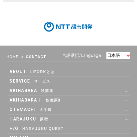
言語選択/Language：
HOME
CONTACT
ABOUT
LIFORKとは
SERVICE
サービス
SHARE OFFICE
Co-Working
RENTAL ROOM
RENTAL LOUNGE
AKIHABARA
秋葉原
SHARE OFFICE
RENTAL ROOM
ACCESS
AKIHABARA II
秋葉原Ⅱ
SHARE OFFICE
Co-Working
RENTAL LOUNGE
ACCESS
OTEMACHI
大手町
SHARE OFFICE
RENTAL ROOM
RENTAL LOUNGE
ACCESS
HARAJUKU
原宿
RENTAL LOUNGE
ACCESS
H/Q
HARAJUKU QUEST
ABOUT
Co_WORKING
SHARE_OFFICE
_CAFE
POP_UP & GALLERY
RENTAL_ROOM
_SHELF
ACCESS