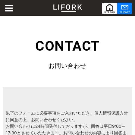
MY ROOM
CONTACT
ABOUT
LIFORKとは
CONTACT
SERVICE
サービス
お問い合わせ
SHARE OFFICE
シェアオフィス
Co-Working
コワーキング
RENTAL ROOM
レンタルルーム
以下のフォームに必要事項をご入力いただき、個人情報保護方針
に同意の上、お問い合わせください。
お問い合わせは24時間受付しておりますが、回答は平日9:00～
RENTAL LOUNGE
レンタルラウンジ
17:30とさせていただきます。お問い合わせの内容により回答ま