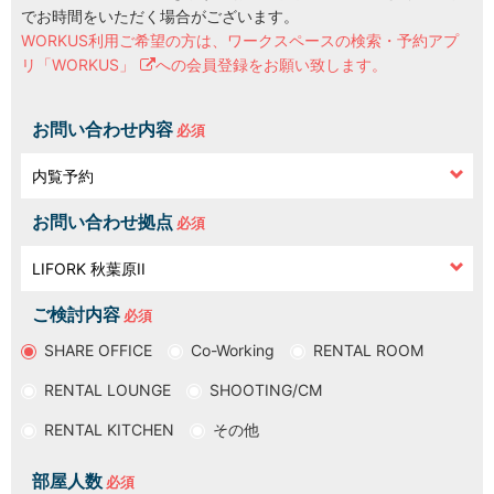
でお時間をいただく場合がございます。
WORKUS利用ご希望の方は、
ワークスペースの検索・予約アプ
LOCATIONS
場所
リ「WORKUS」
への会員登録をお願い致します。
AKIHABARA
秋葉原
お問い合わせ内容
AKIHABARA II
秋葉原Ⅱ
お問い合わせ拠点
OTEMACHI
大手町
ご検討内容
HARAJUKU
原宿
SHARE OFFICE
Co-Working
RENTAL ROOM
RENTAL LOUNGE
SHOOTING/CM
MINAMI AOYAMA
南青山
RENTAL KITCHEN
その他
HISAYA ODORI
久屋大通
部屋人数
Nacasa & Partners