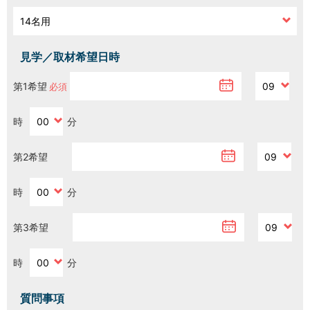
H/Q
HARAJUKU QUEST
見学／取材希望日時
NEWS
第1希望
ニュース
時
分
SPACE MANAGEMENT
ホール＆カンファレンス
第2希望
WITHyou
WITHyou企画
時
分
POPUP
第3希望
ポップアップ
時
分
質問事項