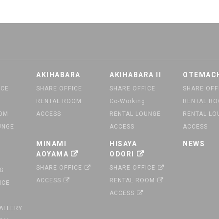
AKIHABARA
AKIHABARA II
OTEMAC
ICE
SHARE OFFICE
SHARE OFFICE
SHARE OFF
RENTAL ROOM
Co-Working
RENTAL R
OOM
ACCESS
RENTAL LOUNGE
RENTAL LO
UNGE
ACCESS
ACCESS
MINAMI
HISAYA
NEWS
AOYAMA
ODORI
SHARE OFFICE
SHARE OFFICE
G
ACCESS
RENTAL ROOM
ICE
ACCESS
GALLERY