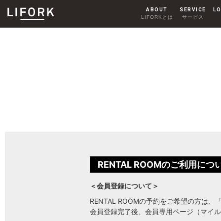
ABOUT
SERVICE
LO
LIFORKとは
サービス
SHARE OFFICE
シェアオフィス
AKIHABARA
秋葉原
HARAJUKU
RENTAL ROOMのご利用につ
原宿
＜会員登録について＞
RENTAL ROOMの予約をご希望の方は
会員登録完了後、会員専用ページ（マイル