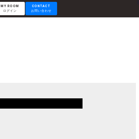
MY ROOM
CONTACT
ログイン
お問い合わせ
RENTAL LOUNGE
レンタルラウンジ
OTEMACHI
大手町
HISAYA ODORI
久屋大通
Nacasa & Partners