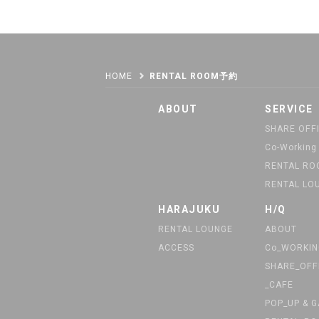
16:00
16:15
16:30
X
16:45
X
HOME
RENTAL ROOM予約
17:00
X
ABOUT
SERVICE
17:15
X
SHARE OFF
17:30
X
Co-Working
17:45
X
RENTAL R
18:00
X
RENTAL LO
18:15
X
HARAJUKU
H/Q
18:30
RENTAL LOUNGE
ABOUT
18:45
ACCESS
Co_WORKIN
SHARE_OFF
_CAFE
POP_UP & 