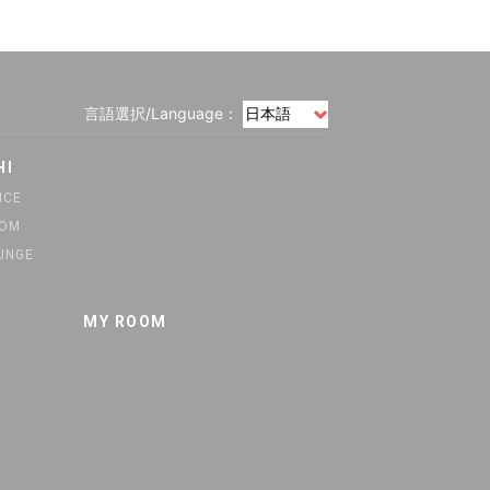
言語選択/Language：
HI
ICE
OOM
UNGE
MY ROOM