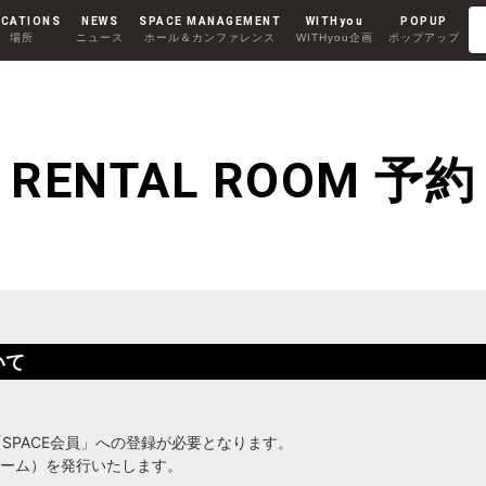
CATIONS
NEWS
SPACE MANAGEMENT
WITHyou
POPUP
場所
ニュース
ホール＆カンファレンス
WITHyou企画
ポップアップ
Co-Working
RENTAL ROOM
コワーキング
レンタルルーム
AKIHABARA II
RENTAL ROOM 予約
秋葉原Ⅱ
MINAMI AOYAMA
いて
南青山
、「SPACE会員」への登録が必要となります。
ーム）を発行いたします。