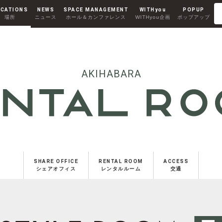
CATIONS
NEWS
SPACE MANAGEMENT
WITHyou
POPUP
場所
ニュース
ホール＆カンファレンス
WITHyou企画
ポップアップ
Co-Working
RENTAL ROOM
コワーキング
レンタルルーム
AKIHABARA II
AKIHABARA
秋葉原Ⅱ
MINAMI AOYAMA
SHARE OFFICE
RENTAL ROOM
ACCESS
南青山
シェアオフィス
レンタルルーム
交通