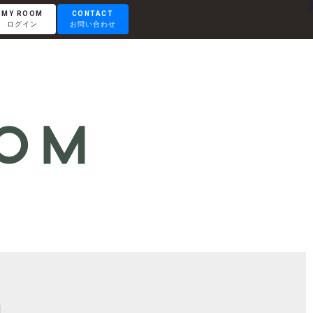
MY ROOM
CONTACT
ログイン
お問い合わせ
RENTAL LOUNGE
レンタルラウンジ
OTEMACHI
大手町
HISAYA ODORI
久屋大通
Nacasa & Partners