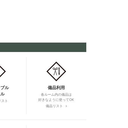
ーブル
備品利用
タル
各ルーム内の備品は
好きなように使ってOK
リスト
備品リスト