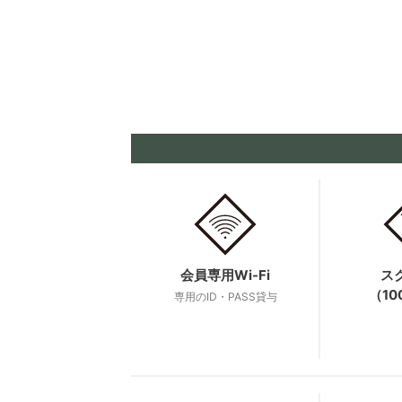
会員専用
Wi-Fi
ス
（1
専用の
ID・PASS貸与