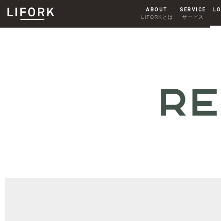
ABOUT
SERVICE
LO
LIFORKとは
サービス
SHARE OFFICE
シェアオフィス
AKIHABARA
秋葉原
HARAJUKU
原宿
MY ROOM
CONTACT
マイルーム
お問い合わせ