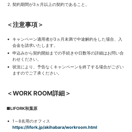
契約期間が3ヵ月以上の契約であること。
H/Q
HARAJUKU QUEST
＜注意事項＞
NEWS
ニュース
キャンペーン適用者が3ヵ月未満で中途解約をした場合、入
会金を請求いたします。
申込みから契約開始までの手続きや日数等の詳細はお問い合
SPACE MANAGEMENT
ホール＆カンファレンス
わせください。
状況により、予告なくキャンペーンを終了する場合がござい
ますのでご了承ください。
WITHyou
WITHyou企画
＜WORK ROOM詳細＞
POPUP
ポップアップ
■LIFORK秋葉原
1～8名用のオフィス
https://lifork.jp/akihabara/workroom.html