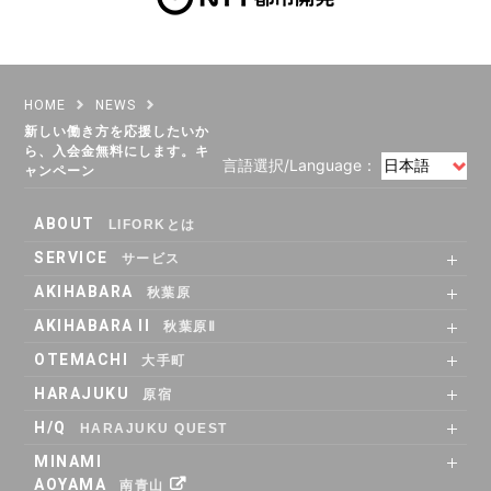
HOME
NEWS
新しい働き方を応援したいか
ら、入会金無料にします。キ
言語選択/Language：
ャンペーン
ABOUT
LIFORKとは
SERVICE
サービス
SHARE OFFICE
Co-Working
RENTAL ROOM
RENTAL LOUNGE
AKIHABARA
秋葉原
SHARE OFFICE
RENTAL ROOM
ACCESS
AKIHABARA II
秋葉原Ⅱ
SHARE OFFICE
Co-Working
RENTAL LOUNGE
ACCESS
OTEMACHI
大手町
SHARE OFFICE
RENTAL ROOM
RENTAL LOUNGE
ACCESS
HARAJUKU
原宿
RENTAL LOUNGE
ACCESS
H/Q
HARAJUKU QUEST
ABOUT
Co_WORKING
SHARE_OFFICE
_CAFE
POP_UP & GALLERY
RENTAL_ROOM
_SHELF
ACCESS
MINAMI
AOYAMA
南青山