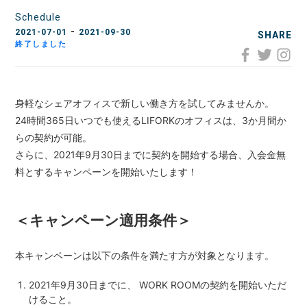
Schedule
LOCATIONS
-
2021-07-01
2021-09-30
場所
SHARE
終了しました
AKIHABARA
秋葉原
身軽なシェアオフィスで新しい働き方を試してみませんか。
AKIHABARA II
秋葉原Ⅱ
24時間365日いつでも使えるLIFORKのオフィスは、3か月間か
らの契約が可能。
さらに、2021年9月30日までに契約を開始する場合、入会金無
OTEMACHI
大手町
料とするキャンペーンを開始いたします！
HARAJUKU
原宿
＜キャンペーン適用条件＞
MINAMI AOYAMA
南青山
本キャンペーンは以下の条件を満たす方が対象となります。
2021年9月30日までに、 WORK ROOMの契約を開始いただ
HISAYA ODORI
久屋大通
けること。
Nacasa & Partners