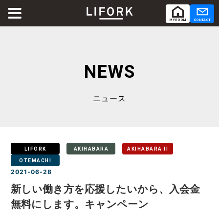
MY ROOM
CONTACT
ABOUT
LIFORKとは
NEWS
SERVICE
サービス
ニュース
SHARE OFFICE
シェアオフィス
Co-Working
コワーキング
LIFORK
AKIHABARA
AKIHABARA II
OTEMACHI
2021-06-28
RENTAL ROOM
レンタルルーム
新しい働き方を応援したいから、入会金
無料にします。キャンペーン
RENTAL LOUNGE
レンタルラウンジ