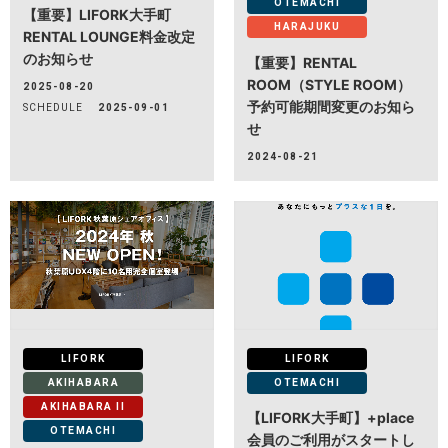
OTEMACHI
【重要】LIFORK大手町
HARAJUKU
RENTAL LOUNGE料金改定
H/Q
のお知らせ
【重要】RENTAL
HARAJUKU QUEST
ROOM（STYLE ROOM）
2025-08-20
予約可能期間変更のお知ら
SCHEDULE
2025-09-01
NEWS
せ
ニュース
2024-08-21
SPACE MANAGEMENT
ホール＆カンファレンス
WITHyou
WITHyou企画
POPUP
ポップアップ
LIFORK
LIFORK
AKIHABARA
OTEMACHI
AKIHABARA II
【LIFORK大手町】+place
OTEMACHI
会員のご利用がスタートし