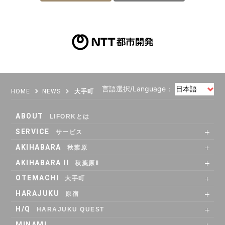
言語選択/Language：
HOME
NEWS
大手町
ABOUT
LIFORKとは
SERVICE
サービス
SHARE OFFICE
Co-Working
RENTAL ROOM
RENTAL LOUNGE
AKIHABARA
秋葉原
SHARE OFFICE
RENTAL ROOM
ACCESS
AKIHABARA II
秋葉原Ⅱ
SHARE OFFICE
Co-Working
RENTAL LOUNGE
ACCESS
OTEMACHI
大手町
SHARE OFFICE
RENTAL ROOM
RENTAL LOUNGE
ACCESS
HARAJUKU
原宿
RENTAL LOUNGE
ACCESS
H/Q
HARAJUKU QUEST
ABOUT
Co_WORKING
SHARE_OFFICE
_CAFE
POP_UP & GALLERY
RENTAL_ROOM
_SHELF
ACCESS
MINAMI