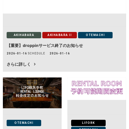
LOCATIONS
場所
AKIHABARA
秋葉原
AKIHABARA
AKIHABARA II
OTEMACHI
【重要】droppinサービス終了のお知らせ
AKIHABARA II
秋葉原Ⅱ
2026-01-16
SCHEDULE
2026-01-16
さらに詳しく
OTEMACHI
大手町
HARAJUKU
原宿
MINAMI AOYAMA
南青山
HISAYA ODORI
OTEMACHI
LIFORK
久屋大通
Nacasa & Partners