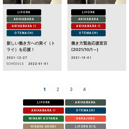
LIFORK
LIFORK
AKIHABARA
AKIHABARA
AKIHABARA II
AKIHABARA II
OTEMACHI
OTEMACHI
新しい働き方への寅イ（ト
働き方緊急応援宣言
ライ）を応援！
(2021/10/1～)
2021-12-27
2021-10-01
SCHEDULE
2022-01-01
1
2
3
4
LIFORK
AKIHABARA
AKIHABARA II
OTEMACHI
MINAMI AOYAMA
HARAJUKU
HISAYA ODORI
LIFORK H/Q