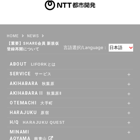
HOME
NEWS
【重要】SHARE会員 新規仮
言語選択/Language：
登録再開について
ABOUT
LIFORKとは
SERVICE
サービス
SHARE OFFICE
Co-Working
RENTAL ROOM
RENTAL LOUNGE
AKIHABARA
秋葉原
SHARE OFFICE
RENTAL ROOM
ACCESS
AKIHABARA II
秋葉原Ⅱ
SHARE OFFICE
Co-Working
RENTAL LOUNGE
ACCESS
OTEMACHI
大手町
SHARE OFFICE
RENTAL ROOM
RENTAL LOUNGE
ACCESS
HARAJUKU
原宿
RENTAL LOUNGE
ACCESS
H/Q
HARAJUKU QUEST
ABOUT
Co_WORKING
SHARE_OFFICE
_CAFE
POP_UP & GALLERY
RENTAL_ROOM
_SHELF
ACCESS
MINAMI
AOYAMA
南青山