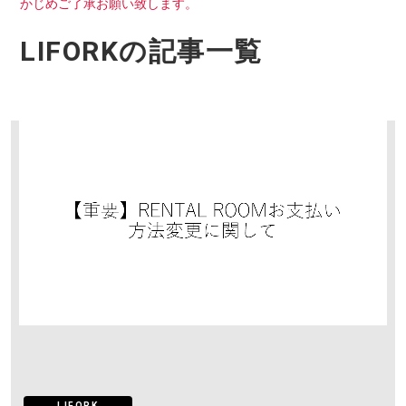
かじめご了承お願い致します。
LIFORKの記事一覧
H/Q
HARAJUKU QUEST
NEWS
ニュース
SPACE MANAGEMENT
ホール＆カンファレンス
WITHyou
WITHyou企画
POPUP
ポップアップ