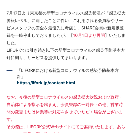
LOCATIONS
7月17日より東京都の新型コロナウィルス感染状況が「感染拡大
場所
警報レベル」に達したことに伴い、ご利用される会員様やサー
AKIHABARA
ビススタッフの安全を最優先に考慮し、SHARE会員の新規仮登
秋葉原
録を一時停止しておりましたが、【
10月1日より再開
】いたしま
した。
AKIHABARA II
秋葉原Ⅱ
LIFORKでは引き続き以下の新型コロナウィルス感染予防基本方
針に則り、サービスを提供してまいります。
OTEMACHI
大手町
「LIFORKにおける新型コロナウィルス感染予防基本方
針」
https://lifork.jp/content.html
HARAJUKU
原宿
なお、今後の新型コロナウイルスの感染拡大状況および政府・
自治体による指示を踏まえ、会員登録の一時停止の他、営業時
MINAMI AOYAMA
南青山
間の変更または休業等の対応をさせていただく場合がございま
す。
その際は、LIFORK公式Webサイトにてご案内いたします。あら
HISAYA ODORI
久屋大通
Nacasa & Partners