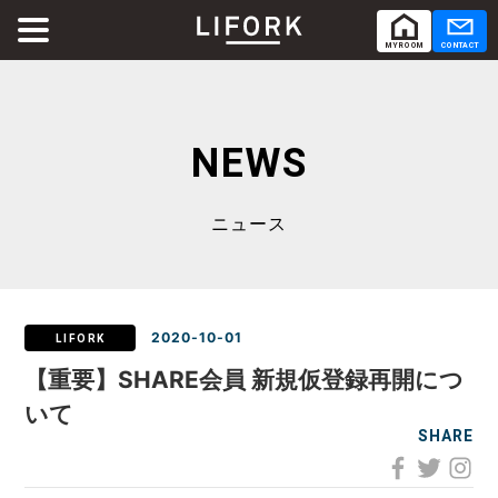
MY ROOM
CONTACT
ABOUT
LIFORKとは
NEWS
SERVICE
サービス
ニュース
SHARE OFFICE
シェアオフィス
Co-Working
コワーキング
2020-10-01
LIFORK
【重要】SHARE会員 新規仮登録再開につ
RENTAL ROOM
レンタルルーム
いて
SHARE
RENTAL LOUNGE
レンタルラウンジ