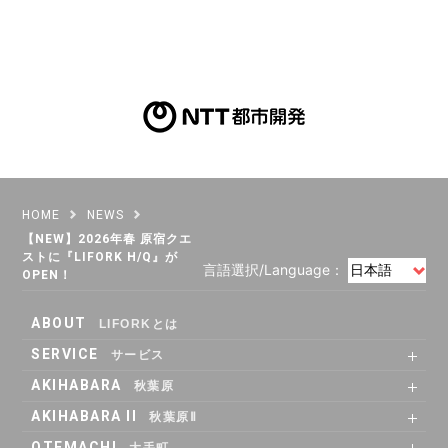
HOME
NEWS
【NEW】2026年春 原宿クエ
ストに『LIFORK H/Q』が
言語選択/Language：
OPEN！
ABOUT
LIFORKとは
SERVICE
サービス
SHARE OFFICE
Co-Working
RENTAL ROOM
RENTAL LOUNGE
AKIHABARA
秋葉原
SHARE OFFICE
RENTAL ROOM
ACCESS
AKIHABARA II
秋葉原Ⅱ
SHARE OFFICE
Co-Working
RENTAL LOUNGE
ACCESS
OTEMACHI
大手町