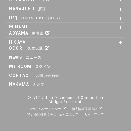
SHARE OFFICE
RENTAL ROOM
RENTAL LOUNGE
ACCESS
HARAJUKU
原宿
RENTAL LOUNGE
ACCESS
H/Q
HARAJUKU QUEST
ABOUT
Co_WORKING
SHARE_OFFICE
_CAFE
POP_UP & GALLERY
RENTAL_ROOM
_SHELF
ACCESS
MINAMI
AOYAMA
南青山
SHARE OFFICE
ACCESS
HISAYA
ODORI
久屋大通
SHARE OFFICE
RENTAL ROOM
ACCESS
NEWS
ニュース
MY ROOM
ログイン
CONTACT
お問い合わせ
NAKAMA
ナカマ
© NTT Urban Development Corporation
Allright Reserved.
プライバシーポリシー
個人情報保護方針
特定商取引法に基づく表示について
サイトマップ