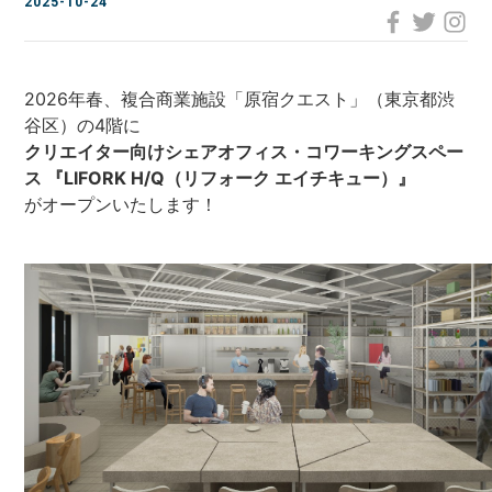
2025-10-24
LOCATIONS
場所
2026年春、複合商業施設「原宿クエスト」（東京都渋
AKIHABARA
秋葉原
谷区）の4階に
クリエイター向けシェアオフィス・コワーキングスペー
AKIHABARA II
ス 『LIFORK H/Q（リフォーク エイチキュー）』
秋葉原Ⅱ
がオープンいたします！
OTEMACHI
大手町
HARAJUKU
原宿
MINAMI AOYAMA
南青山
HISAYA ODORI
久屋大通
Nacasa & Partners