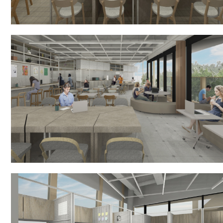
H/Q
HARAJUKU QUEST
NEWS
ニュース
SPACE MANAGEMENT
ホール＆カンファレンス
WITHyou
WITHyou企画
POPUP
ポップアップ