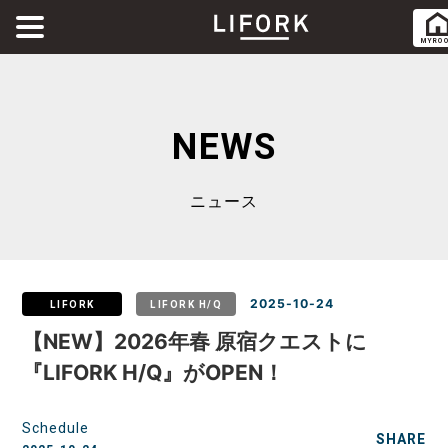
MY RO
ABOUT
LIFORKとは
NEWS
SERVICE
サービス
ニュース
SHARE OFFICE
シェアオフィス
Co-Working
コワーキング
2025-10-24
LIFORK
LIFORK H/Q
【NEW】2026年春 原宿クエストに
RENTAL ROOM
レンタルルーム
『LIFORK H/Q』がOPEN！
RENTAL LOUNGE
Schedule
レンタルラウンジ
SHARE