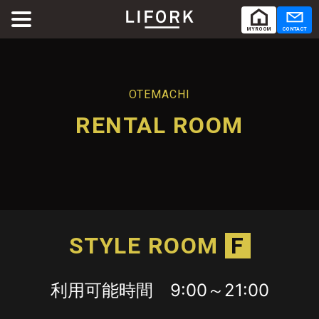
MY ROOM
CONTACT
ABOUT
LIFORKとは
OTEMACHI
RENTAL ROOM
SERVICE
サービス
SHARE OFFICE
シェアオフィス
MY ROOM
CONTACT
Co-Working
SHARE OFFICE
RENTAL ROOM
シェアオフィス
コワーキング
RENTAL LOUNGE
レンタルルーム
ACCESS
レンタルラウンジ
交通
STYLE ROOM
F
RENTAL ROOM
レンタルルーム
利用可能時間 9:00～21:00
RENTAL LOUNGE
レンタルラウンジ