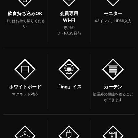
飲食持ち込みOK
会員専用
モニター
Wi-Fi
ゴミはお持ち帰りくださ
43インチ、HDMI入力
い
専用の
ID・PASS貸与
ホワイトボード
「ing」イス
カーテン
マグネット対応
部屋外の視線を遮ること
ができます