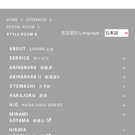
HOME
OTEMACHI
RENTAL ROOM
言語選択/Language：
STYLE ROOM A
ABOUT
LIFORKとは
SERVICE
サービス
SHARE OFFICE
Co-Working
RENTAL ROOM
RENTAL LOUNGE
AKIHABARA
秋葉原
SHARE OFFICE
RENTAL ROOM
ACCESS
AKIHABARA II
秋葉原Ⅱ
SHARE OFFICE
Co-Working
RENTAL LOUNGE
ACCESS
OTEMACHI
大手町
SHARE OFFICE
RENTAL ROOM
RENTAL LOUNGE
ACCESS
HARAJUKU
原宿
RENTAL LOUNGE
ACCESS
H/Q
HARAJUKU QUEST
ABOUT
Co_WORKING
SHARE_OFFICE
_CAFE
POP_UP & GALLERY
RENTAL_ROOM
_SHELF
ACCESS
MINAMI
AOYAMA
南青山
SHARE OFFICE
ACCESS
HISAYA