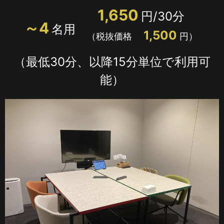
1,650
円/30分
LOCATIONS
～4
場所
名用
1,500
（税抜価格
円）
AKIHABARA
秋葉原
（最低30分、以降15分単位で利用可
能）
AKIHABARA II
秋葉原Ⅱ
OTEMACHI
大手町
HARAJUKU
原宿
MINAMI AOYAMA
南青山
HISAYA ODORI
久屋大通
Nacasa & Partners