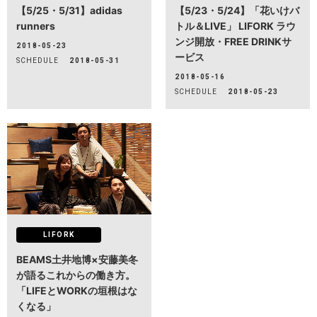
【5/25・5/31】adidas
【5/23・5/24】「花いけバ
runners
トル＆LIVE」 LIFORK ラウ
H/Q
ンジ開放・FREE DRINKサ
HARAJUKU QUEST
2018-05-23
ービス
SCHEDULE
2018-05-31
2018-05-16
NEWS
ニュース
SCHEDULE
2018-05-23
SPACE MANAGEMENT
ホール＆カンファレンス
WITHyou
WITHyou企画
POPUP
ポップアップ
LIFORK
BEAMS土井地博×安藤美冬
が語るこれからの働き方。
「LIFEとWORKの垣根はな
くなる」