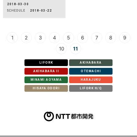
2018-03-30
SCHEDULE
2018-03-22
1
2
3
4
5
6
7
8
9
10
11
LIFORK
AKIHABARA
AKIHABARA II
OTEMACHI
MINAMI AOYAMA
HARAJUKU
HISAYA ODORI
LIFORK H/Q