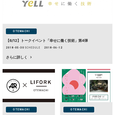
LOCATIONS
場所
AKIHABARA
秋葉原
OTEMACHI
【6/12】トークイベント「幸せに働く技術」第4弾
AKIHABARA II
秋葉原Ⅱ
2018-05-30
SCHEDULE
2018-06-12
さらに詳しく
OTEMACHI
大手町
HARAJUKU
原宿
MINAMI AOYAMA
南青山
HISAYA ODORI
OTEMACHI
OTEMACHI
久屋大通
Nacasa & Partners