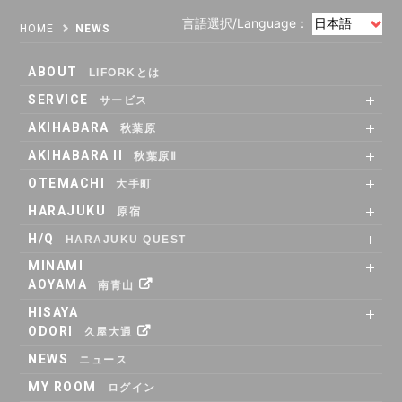
言語選択/Language：
HOME
NEWS
ABOUT
LIFORKとは
SERVICE
サービス
SHARE OFFICE
Co-Working
RENTAL ROOM
RENTAL LOUNGE
AKIHABARA
秋葉原
SHARE OFFICE
RENTAL ROOM
ACCESS
AKIHABARA II
秋葉原Ⅱ
SHARE OFFICE
Co-Working
RENTAL LOUNGE
ACCESS
OTEMACHI
大手町
SHARE OFFICE
RENTAL ROOM
RENTAL LOUNGE
ACCESS
HARAJUKU
原宿
RENTAL LOUNGE
ACCESS
H/Q
HARAJUKU QUEST
ABOUT
Co_WORKING
SHARE_OFFICE
_CAFE
POP_UP & GALLERY
RENTAL_ROOM
_SHELF
ACCESS
MINAMI
AOYAMA
南青山
SHARE OFFICE
ACCESS
HISAYA
ODORI
久屋大通
SHARE OFFICE
RENTAL ROOM
ACCESS
NEWS
ニュース
MY ROOM
ログイン