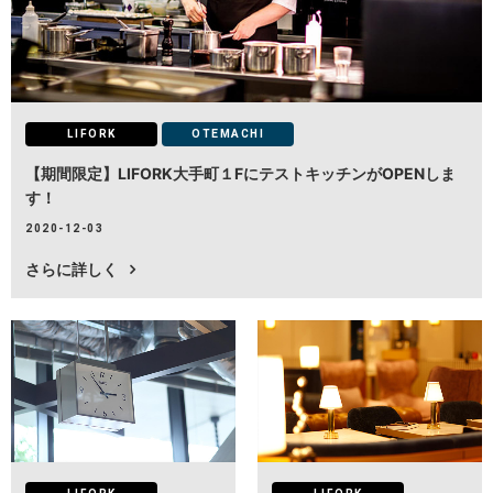
LOCATIONS
場所
AKIHABARA
秋葉原
LIFORK
OTEMACHI
【期間限定】LIFORK大手町１FにテストキッチンがOPENしま
AKIHABARA II
秋葉原Ⅱ
す！
2020-12-03
OTEMACHI
大手町
さらに詳しく
HARAJUKU
原宿
MINAMI AOYAMA
南青山
HISAYA ODORI
久屋大通
Nacasa & Partners