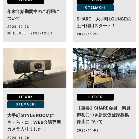
LIFORK
LIFORK
OTEMACHI
年末年始期間中のご利用に
H/Q
ついて
SHARE 大手町LOUNGEの
HARAJUKU QUEST
土日利用スタート！
2020-12-03
SCHEDULE
2020-12-31
2020-11-25
NEWS
ニュース
SPACE MANAGEMENT
ホール＆カンファレンス
WITHyou
WITHyou企画
LIFORK
LIFORK
POPUP
ポップアップ
OTEMACHI
【重要】SHARE会員 満員
御礼につき新規仮登録募集
大手町 STYLE ROOMに
停止について
さ・ら・に！WEB会議専用
カメラ入りました！
2020-11-06
2020-11-20