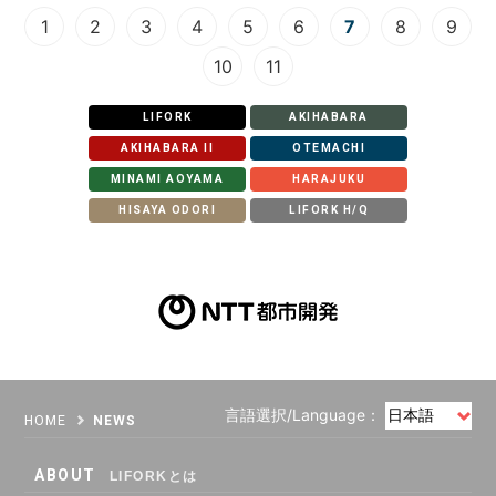
1
2
3
4
5
6
7
8
9
10
11
LIFORK
AKIHABARA
AKIHABARA II
OTEMACHI
MINAMI AOYAMA
HARAJUKU
HISAYA ODORI
LIFORK H/Q
言語選択/Language：
HOME
NEWS
ABOUT
LIFORKとは