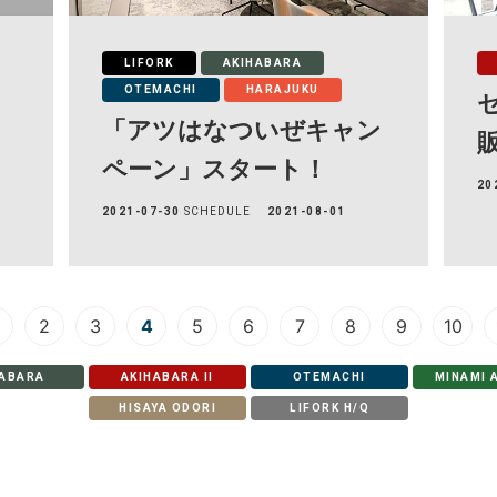
LIFORK
AKIHABARA
OTEMACHI
HARAJUKU
「アツはなついぜキャン
ペーン」スタート！
20
2021-07-30
SCHEDULE
2021-08-01
2
3
4
5
6
7
8
9
10
HABARA
AKIHABARA II
OTEMACHI
MINAMI 
HISAYA ODORI
LIFORK H/Q