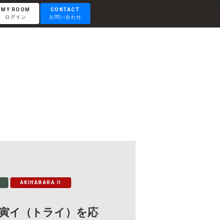
MY ROOM
CONTACT
ログイン
お問い合わせ
RENTAL LOUNGE
レンタルラウンジ
OTEMACHI
大手町
HISAYA ODORI
久屋大通
AKIHABARA II
Nacasa & Partners
寅イ（トライ）を応