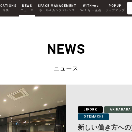
CATIONS
NEWS
SPACE MANAGEMENT
WITHyou
POPUP
場所
ニュース
ホール＆カンファレンス
WITHyou企画
ポップアップ
Co-Working
RENTAL ROOM
コワーキング
レンタルルーム
AKIHABARA II
NEWS
秋葉原Ⅱ
ニュース
MINAMI AOYAMA
南青山
LIFORK
AKIHABARA
OTEMACHI
新しい働き方への