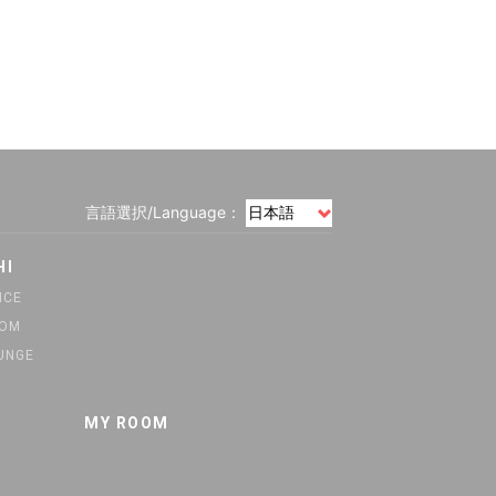
言語選択/Language：
HI
ICE
OOM
UNGE
MY ROOM